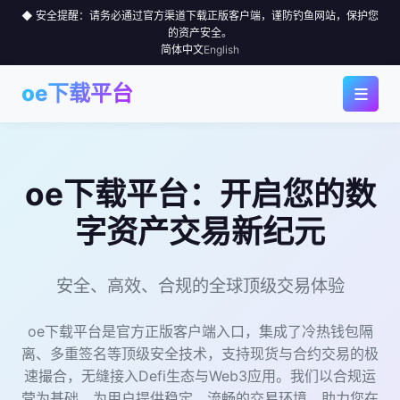
◆ 安全提醒：请务必通过官方渠道下载正版客户端，谨防钓鱼网站，保护您
的资产安全。
简体中文
English
≡
oe下载平台
◆ 首页
◆ 应用下载
oe下载平台：开启您的数
◆ 为何选择
字资产交易新纪元
◆ 行情中心
安全、高效、合规的全球顶级交易体验
◆ 使用指南
oe下载平台是官方正版客户端入口，集成了冷热钱包隔
离、多重签名等顶级安全技术，支持现货与合约交易的极
◆ 社区
速撮合，无缝接入Defi生态与Web3应用。我们以合规运
营为基础，为用户提供稳定、流畅的交易环境，助力您在