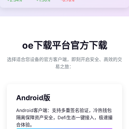
oe下载平台官方下载
选择适合您设备的官方客户端，即刻开启安全、高效的交
易之旅：
Android版
Android客户端：支持多重签名验证，冷热钱包
隔离保障资产安全，Defi生态一键接入，极速撮
合体验。