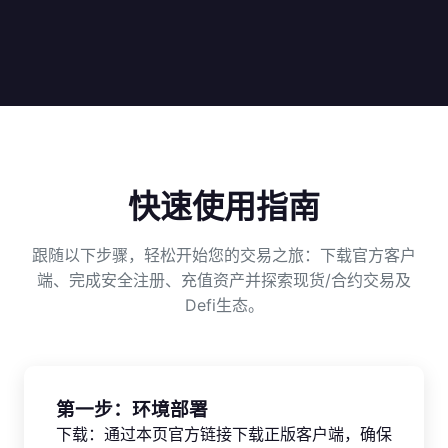
快速使用指南
跟随以下步骤，轻松开始您的交易之旅：下载官方客户
端、完成安全注册、充值资产并探索现货/合约交易及
Defi生态。
第一步：环境部署
下载：通过本页官方链接下载正版客户端，确保