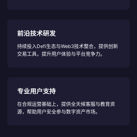
前沿技术研发
持续投入Defi生态与Web3技术整合，提供创新
交易工具，提升用户体验与平台竞争力。
专业用户支持
在合规运营基础上，提供全天候客服与教育资
源，帮助用户安全参与数字资产市场。