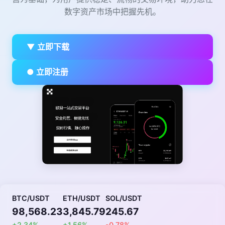
数字资产市场中把握先机。
▼ 立即下载
● 立即注册
BTC/USDT
ETH/USDT
SOL/USDT
98,568.23
3,845.79
245.67
+2.34%
+1.56%
-0.78%